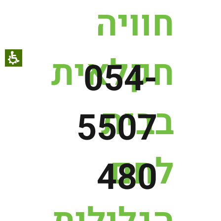
חוויה
חקלאית
054-
בבית
5507
לחם
480