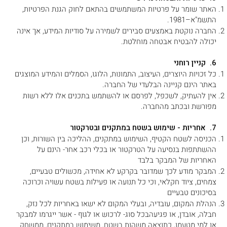
האתר שומר על פרטיות המשתמשים בהתאם לחוק הגנת הפרטיות,
התשמ"א–1981.
החברה נוקטת באמצעים סבירים לשמירה על סודיות המידע, אך אינה
יכולה להבטיח אבטחה מוחלטת.
6. קניין רוחני
כל זכויות היוצרים, העיצוב, התמונות, הלוגו, הסמלים והמידע המוצגים
באתר הינם קניינה הבלעדי של החברה.
אין להעתיק, לשכפל, לפרסם או להשתמש בתכנים אלו ללא רשות
מפורשת ובכתב מהחברה.
7. אחריות - שימוש בשטח במתקנים ובטרקטור
הכניסה לשטח הקטיף, השימוש במתקנים, ההליכה בין השורות, וכן
ההשתתפות בנסיעה על הטרקטור או בכלי רכב אחר- הינם על
האחריות של המבקר בלבד
המבקר מודע לכך שמדובר בקרקע לא אחידה, מכשולים טבעיים,
צמחים, ציוד חקלאי, וכי כל תנועה או פעילות בשטח עשויה וכרוכה
בסיכונים טבעיים
הנהלת המקום, עובדיה, ובעלי המקום לא ישאו באחריות לכל נזק,
חבלה, אובדן, או פגיעהבכל סוג- לרכוש או לגוף - אשר ייגרמו למבקר
או למי מטעמו, כתוצאה משהות בשטח, משימוש במתקנים, ממשחק